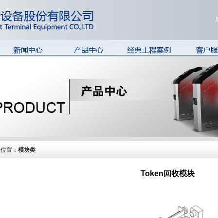
华铭新闻
阻挡模块
国内轨道交通案例
在线客
模块类
国外轨道交通案例
售前售后
整机类
快速公交
常见问题
集成信息系统
长途客运站
常用文档
场馆、景区
工厂、楼宇
前位置：
模块类
Token回收模块