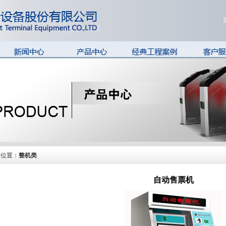
华铭新闻
阻挡模块
国内轨道交通案例
在线客
模块类
国外轨道交通案例
售前售后
整机类
快速公交
常见问题
集成信息系统
长途客运站
常用文档
场馆、景区
工厂、楼宇
前位置：
整机类
自动售票机