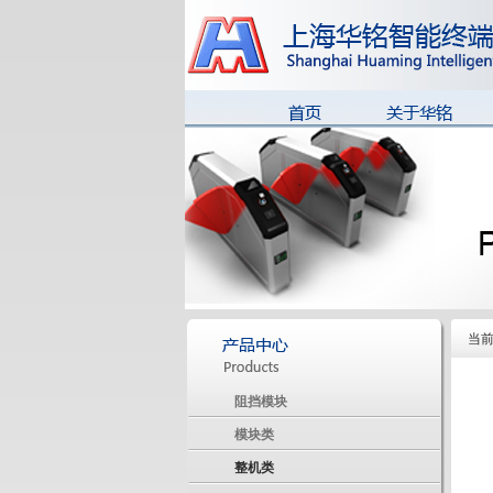
华铭简介
公司风貌
董事长致辞
荣誉资质
当
阻挡模块
模块类
整机类